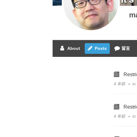
ma
About
Posts
留言
Restri
4 年前
i
Restri
4 年前
i