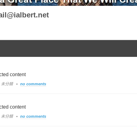
il@ialbert.net
cted content
n: 未分類
no comments
cted content
n: 未分類
no comments