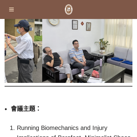
Skip
to
content
會議主題：
Running Biomechanics and Injury