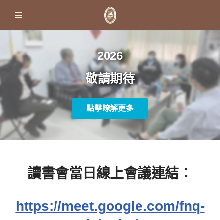
Skip
to
content
2026
敬請期待
點擊瞭解更多
讀書會當日線上會議連結：
https://meet.google.com/fnq-