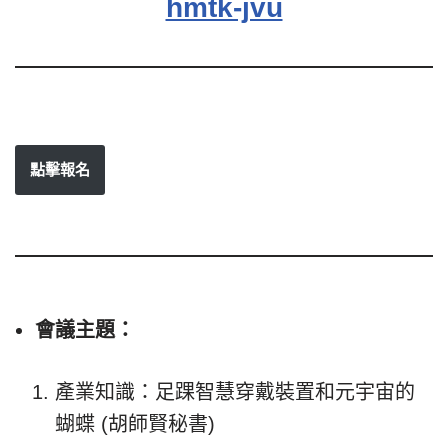
hmtk-jvu
點擊報名
會議主題：
產業知識：足踝智慧穿戴裝置和元宇宙的
蝴蝶 (胡師賢秘書)