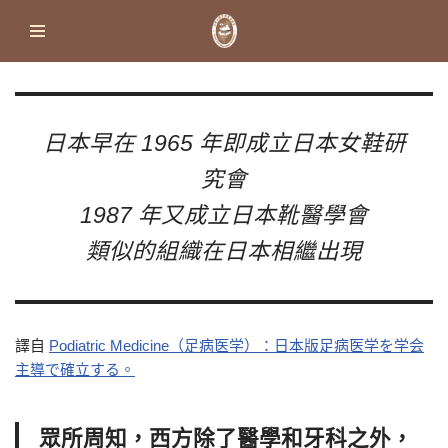
Skip
to
content
日本早在 1965 年即成立日本女鞋研
究會
1987 年又成立日本靴醫學會
類似的組織在日本相繼出現
譯自
Podiatric Medicine（足病医学）：日本版足病医学を学会
主導で確立する。
眾所周知，西方除了醫學和牙科之外，