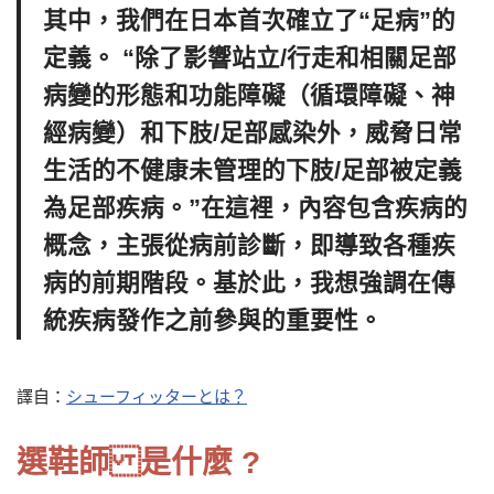
其中，我們在日本首次確立了“足病”的
定義。 “除了影響站立/行走和相關足部
病變的形態和功能障礙（循環障礙、神
經病變）和下肢/足部感染外，威脅日常
生活的不健康未管理的下肢/足部被定義
為足部疾病。”在這裡，內容包含疾病的
概念，主張從病前診斷，即導致各種疾
病的前期階段。基於此，我想強調在傳
統疾病發作之前參與的重要性。
譯自：
シューフィッターとは？
選鞋師 是什麼 ?